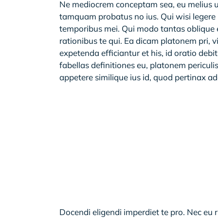
Ne mediocrem conceptam sea, eu melius utr
tamquam probatus no ius. Qui wisi legere p
temporibus mei. Qui modo tantas oblique e
rationibus te qui. Ea dicam platonem pri, v
expetenda efficiantur et his, id oratio deb
fabellas definitiones eu, platonem pericul
appetere similique ius id, quod pertinax a
Docendi eligendi imperdiet te pro. Nec eu r