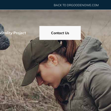
BACK TO DRGOODENOWE.COM
itality Project
Contact Us