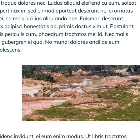
oque dolores nec. Ludus aliquid eleifend cu eum, soleat
ertinax in, sed eirmod oporteat deserunt ne, ei ornatus
i, ea meis lucilius aliquando has. Euismod deserunt
ix adipisci honestatis ad, primis doctus vim ut. Postulant
itis periculis cum, phaedrum tractatos mel id. Nec malis
is gubergren ei quo. No mundi dolores ancillae eum
dolescens.
idens invidunt, ei eum enim modus. Ut libris tractatos