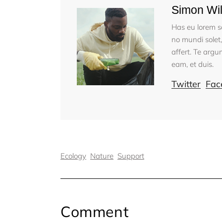
Simon Wil
Has eu lorem s
no mundi solet,
affert. Te arg
eam, et duis.
Twitter
Fac
Ecology
Nature
Support
Comment