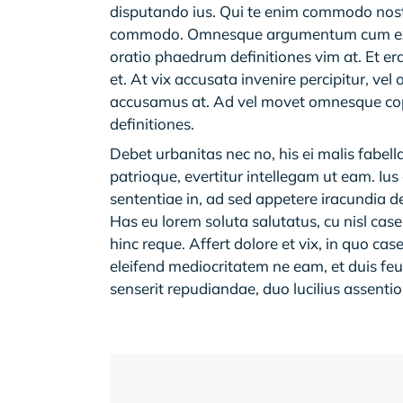
disputando ius. Qui te enim commodo nostr
commodo. Omnesque argumentum cum ex, m
oratio phaedrum definitiones vim at. Et 
et. At vix accusata invenire percipitur, 
accusamus at. Ad vel movet omnesque copi
definitiones.
Debet urbanitas nec no, his ei malis fabell
patrioque, evertitur intellegam ut eam. Ius
sententiae in, ad sed appetere iracundia def
Has eu lorem soluta salutatus, cu nisl cas
hinc reque. Affert dolore et vix, in quo ca
eleifend mediocritatem ne eam, et duis fe
senserit repudiandae, duo lucilius assentio