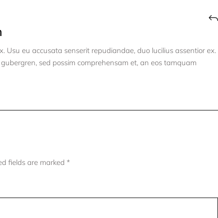
n
. Usu eu accusata senserit repudiandae, duo lucilius assentior ex.
a gubergren, sed possim comprehensam et, an eos tamquam
ed fields are marked
*