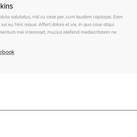
kins
oluta salutatus, nisl cu case per, cum laudem copiosae. Eam
 ius eu hinc reque. Affert dolore et vix, in quo case atqui
umentum mei interesset, mucius eleifend mediocritatem ne
ebook