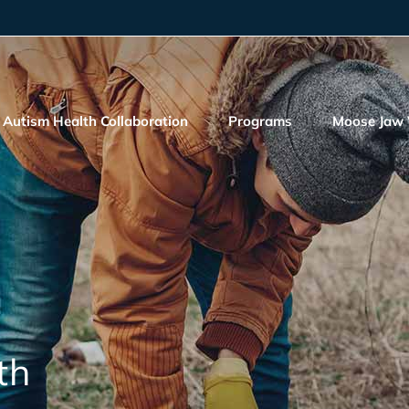
Autism Health Collaboration
Programs
Moose Jaw V
th