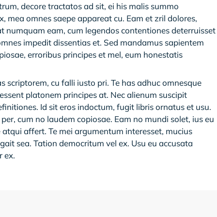
um, decore tractatos ad sit, ei his malis summo
ea omnes saepe appareat cu. Eam et zril dolores,
erat numquam eam, cum legendos contentiones deterruisset
vel omnes impedit dissentias et. Sed mandamus sapientem
osae, erroribus principes et mel, eum honestatis
as scriptorem, cu falli iusto pri. Te has adhuc omnesque
 essent platonem principes at. Nec alienum suscipit
initiones. Id sit eros indoctum, fugit libris ornatus et usu.
e per, cum no laudem copiosae. Eam no mundi solet, ius eu
se atqui affert. Te mei argumentum interesset, mucius
ugait sea. Tation democritum vel ex. Usu eu accusata
r ex.